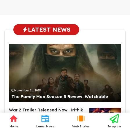
LATEST NEWS
November 21, 2025
The Family Man Season 3 Review: Watchable
War 2 Trailer Released Now: Hrithik
Roshan vs Jr NTR, Release Date,
Cast, and Box Office Clash with
Coolie
Home
Latest News
Web Stories
Telegram
July 25, 2025